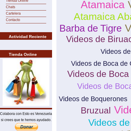
Tienda Online
Atamaica
Chats
Atamaica Ab
Cartelera
Contacto
V
Barba de Tigre
Actividad Reciente
Videos de Birua
Videos de
Tienda Online
Videos de Boca de 
Videos de Boca
Videos de Boc
Videos de Boquerones
Vid
Bruzual
Colabora con Esto es Venezuela
Videos de
si crees que te hemos ayudado.