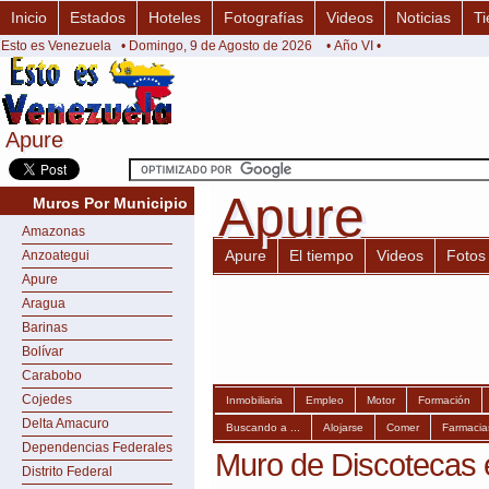
Inicio
Estados
Hoteles
Fotografías
Videos
Noticias
Ti
Esto es Venezuela
• Domingo, 9 de Agosto de 2026
• Año VI •
Apure
Apure
Apure
Apure
Muros Por Municipio
Amazonas
Apure
El tiempo
Videos
Fotos
Anzoategui
Apure
Aragua
Barinas
Bolívar
Carabobo
Cojedes
Inmobiliaria
Empleo
Motor
Formación
Delta Amacuro
Buscando a ...
Alojarse
Comer
Farmacia
Dependencias Federales
Muro de Discotecas 
Distrito Federal