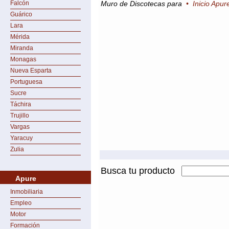
Falcón
Muro de Discotecas para
•
Inicio Apur
Guárico
Lara
Mérida
Miranda
Monagas
Nueva Esparta
Portuguesa
Sucre
Táchira
Trujillo
Vargas
Yaracuy
Zulia
Busca tu producto
Apure
Inmobiliaria
Empleo
Motor
Formación