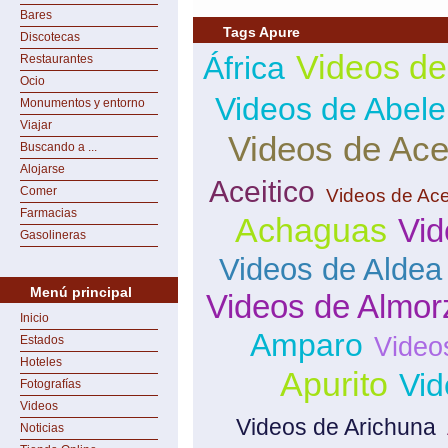
Bares
Tags Apure
Discotecas
Videos de
África
Restaurantes
Ocio
Videos de Abele
Monumentos y entorno
Viajar
Videos de Ace
Buscando a ...
Alojarse
Aceitico
Comer
Videos de Ace
Farmacias
Achaguas
Vid
Gasolineras
Videos de Aldea
Menú principal
Videos de Almor
Inicio
Amparo
Video
Estados
Hoteles
Apurito
Vid
Fotografías
Videos
Videos de Arichuna
Noticias