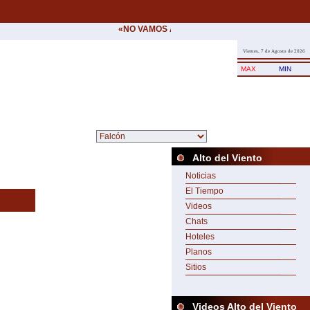
«NO VAMOS A CEDER NUNCA AL CHANTAJE DE
Viernes, 7 de Agosto de 2026
MAX
MIN
Alto del Viento
Noticias
El Tiempo
Videos
Chats
Hoteles
Planos
Sitios
Videos Alto del Viento