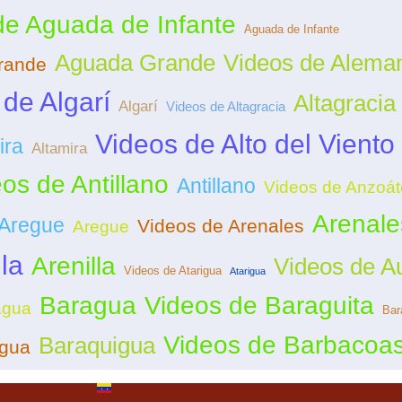
de Aguada de Infante
Aguada de Infante
Aguada Grande
Videos de Alema
rande
de Algarí
Altagracia
Algarí
Videos de Altagracia
Videos de Alto del Viento
ira
Altamira
os de Antillano
Antillano
Videos de Anzoát
Arenale
 Aregue
Videos de Arenales
Aregue
la
Arenilla
Videos de Au
Videos de Atarigua
Atarigua
Baragua
Videos de Baraguita
agua
Bar
Videos de Barbacoa
Baraquigua
igua