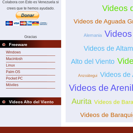
Colabora con Esto es Venezuela si
Videos 
crees que te hemos ayudado.
Videos de Aguada G
Videos 
Alemania
Gracias
Freeware
Videos de Altam
Windows
Vide
Macintosh
Alto del Viento
Linux
Palm OS
Videos de
Anzoátegui
Pocket PC
Móviles
Videos de Arenil
Aurita
Videos de Bar
Videos Alto del Viento
Videos de Baraqu