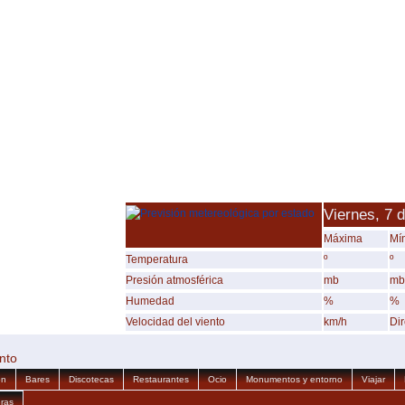
Viernes, 7 
Máxima
Mí
Temperatura
º
º
Presión atmosférica
mb
mb
Humedad
%
%
Velocidad del viento
km/h
Di
ento
ón
Bares
Discotecas
Restaurantes
Ocio
Monumentos y entorno
Viajar
ras