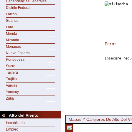
Dependencias Federales
Distrito Federal
Falcón
Guárico
Lara
Mérida
Miranda
Error
Monagas
Nueva Esparta
Insecure requ
Portuguesa
Sucre
Táchira
Trujillo
Vargas
Yaracuy
Zulia
Alto del Viento
Mapas Y Callejeros De Alto Del Vi
Inmobiliaria
Empleo