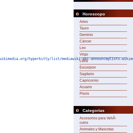
Horoscopo
Aries
Tauro
Geminis
Cáncer
Leo
Virgo
wikimedia.org/hyperkitty/list/mediawiki-api-announce@lists.wikim
Libra
Escorpion
Sagitario
Capricornio
Acuario
Piscis
Categorias
Accesorios para VehÃ­
culos
Animales y Mascotas