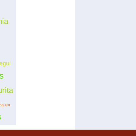
nia
egui
s
rita
aguita
s