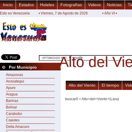
Inicio
Estados
Hoteles
Fotografías
Videos
Noticias
Ti
Esto es Venezuela
• Viernes, 7 de Agosto de 2026
• Año VI •
Alto del Viento
Alto del Viento
Alto del Vi
Alto del Vi
Por Municipio
Amazonas
Anzoategui
Alto del Viento
El tiempo
Vid
Apure
Aragua
buscar0 = Alto+del+Viento+(Lara)
Barinas
Bolívar
Carabobo
Cojedes
Delta Amacuro