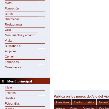
Motor
Formación
Bares
Discotecas
Restaurantes
Ocio
Monumentos y entorno
Viajar
Buscando a ...
Alojarse
Comer
Farmacias
Gasolineras
Menú principal
Inicio
Estados
Publica en los muros de Alto del Vi
Hoteles
Inmobiliaria
Empleo
Motor
Formaci
Fotografías
Alojarse
Comer
Farmacias
Gasoline