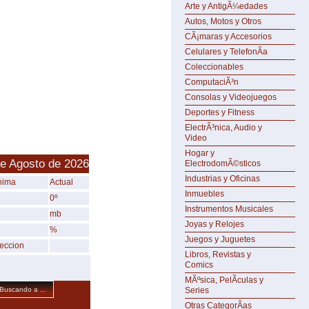
Arte y AntigÃ¼edades
Autos, Motos y Otros
CÃ¡maras y Accesorios
Celulares y TelefonÃ­a
Coleccionables
ComputaciÃ³n
Consolas y Videojuegos
Deportes y Fitness
ElectrÃ³nica, Audio y
Video
Hogar y
de Agosto de 2026
ElectrodomÃ©sticos
Industrias y Oficinas
nima
Actual
Inmuebles
0º
Instrumentos Musicales
mb
Joyas y Relojes
%
Juegos y Juguetes
reccion
Libros, Revistas y
Comics
MÃºsica, PelÃ­culas y
Series
Buscando a ...
Otras CategorÃ­as