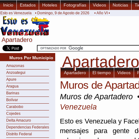
Inicio
Estados
Hoteles
Fotografías
Videos
Noticias
Ti
Esto es Venezuela
• Domingo, 9 de Agosto de 2026
• Año VI •
Apartadero
Apartadero
Apartader
Apartader
Muros Por Municipio
Amazonas
Apartadero
El tiempo
Videos
Anzoategui
Apure
Muros de Aparta
Aragua
Barinas
Muros de Apartadero
Bolívar
Venezuela
Carabobo
Cojedes
Esto es Venezuela y Faceb
Delta Amacuro
Dependencias Federales
mensajes para gente de
Distrito Federal