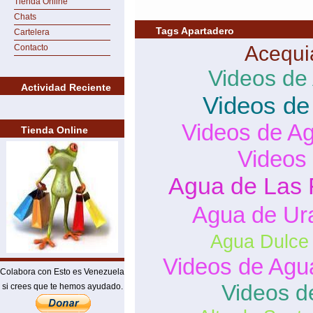
Tienda Online
Chats
Tags Apartadero
Cartelera
Acequi
Contacto
Videos de
Actividad Reciente
Videos de
Videos de A
Tienda Online
Videos
Agua de Las 
Agua de Ur
Agua Dulce
Videos de Agu
Colabora con Esto es Venezuela
Videos d
si crees que te hemos ayudado.