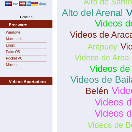
Alto de Sant
V
Alto del Arenal
Gracias
Videos d
Freeware
Videos de Arac
Windows
Macintosh
Vi
Arapuey
Linux
Palm OS
Videos de Aroa
Pocket PC
Móviles
Videos de
Videos de Bai
Videos Apartadero
Vide
Belén
Videos d
Videos 
Videos de B