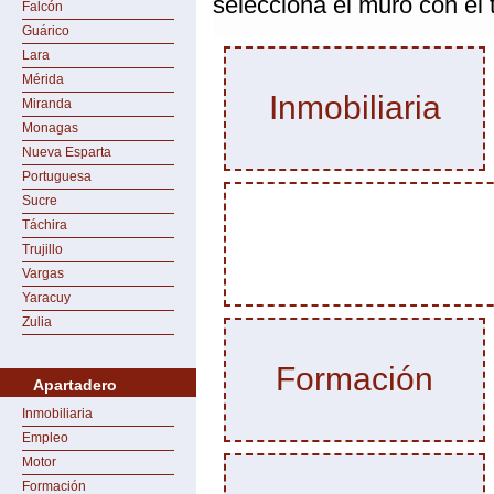
selecciona el muro con el
Falcón
Guárico
Lara
Mérida
Inmobiliaria
Miranda
Monagas
Nueva Esparta
Portuguesa
Sucre
Táchira
Trujillo
Vargas
Yaracuy
Zulia
Formación
Apartadero
Inmobiliaria
Empleo
Motor
Formación