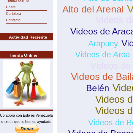
Tienda Online
V
Alto del Arenal
Chats
Cartelera
Videos d
Contacto
Videos de Arac
Actividad Reciente
Vi
Arapuey
Videos de Aroa
Tienda Online
Videos de
Videos de Bai
Vide
Belén
Videos d
Videos 
Colabora con Esto es Venezuela
Videos de B
si crees que te hemos ayudado.