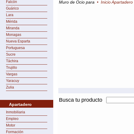
Falcón
Muro de Ocio para
•
Inicio Apartadero
Guárico
Lara
Mérida
Miranda
Monagas
Nueva Esparta
Portuguesa
Sucre
Táchira
Trujillo
Vargas
Yaracuy
Zulia
Busca tu producto
Apartadero
Inmobiliaria
Empleo
Motor
Formación