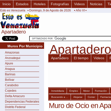
Inicio
Estados
Hoteles
Fotografías
Videos
Noticias
Ti
Esto es Venezuela
• Domingo, 9 de Agosto de 2026
• Año VI •
Apartadero
Apartadero
Apartader
Apartader
Muros Por Municipio
Amazonas
Apartadero
El tiempo
Videos
Anzoategui
Apure
Aragua
Barinas
Bolívar
Carabobo
Cojedes
Inmobiliaria
Empleo
Motor
Formación
Delta Amacuro
Buscando a ...
Alojarse
Comer
Farmacia
Dependencias Federales
Muro de Ocio en Apa
Distrito Federal