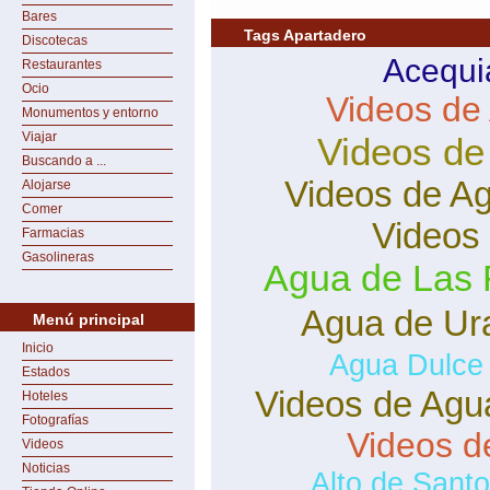
Bares
Tags Apartadero
Discotecas
Acequi
Restaurantes
Ocio
Videos de
Monumentos y entorno
Viajar
Videos de
Buscando a ...
Videos de A
Alojarse
Comer
Videos
Farmacias
Gasolineras
Agua de Las 
Agua de Ur
Menú principal
Inicio
Agua Dulce
Estados
Videos de Agu
Hoteles
Fotografías
Videos d
Videos
Noticias
Alto de Sant