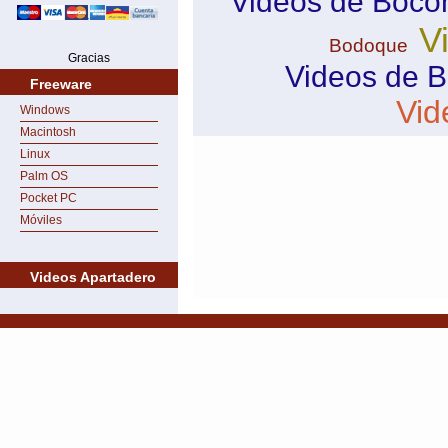
Videos de Boco
V
Bodoque
Gracias
Videos de B
Freeware
Vid
Windows
Macintosh
Linux
Palm OS
Pocket PC
Móviles
Videos Apartadero