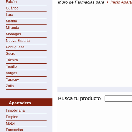
Falcón
Muro de Farmacias para
•
Inicio Apar
Guárico
Lara
Mérida
Miranda
Monagas
Nueva Esparta
Portuguesa
Sucre
Táchira
Trujillo
Vargas
Yaracuy
Zulia
Busca tu producto
Apartadero
Inmobiliaria
Empleo
Motor
Formación