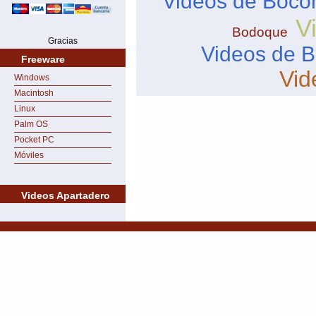
Videos de Boco
V
Bodoque
Gracias
Videos de B
Freeware
Vid
Windows
Macintosh
Linux
Palm OS
Pocket PC
Móviles
Videos Apartadero