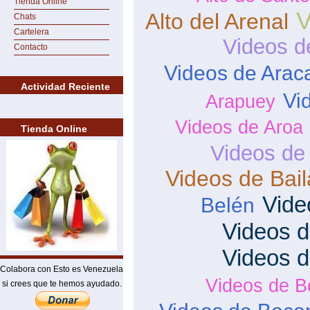
Tienda Online
V
Alto del Arenal
Chats
Cartelera
Videos d
Contacto
Videos de Arac
Actividad Reciente
Vi
Arapuey
Videos de Aroa
Tienda Online
Videos de
Videos de Bai
Vide
Belén
Videos d
Videos 
Colabora con Esto es Venezuela
Videos de B
si crees que te hemos ayudado.