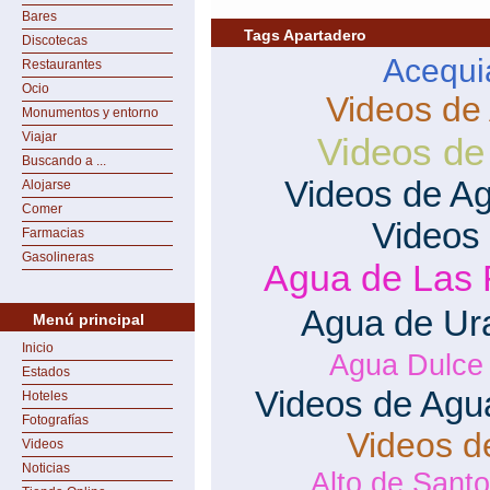
Bares
Tags Apartadero
Discotecas
Acequi
Restaurantes
Ocio
Videos de
Monumentos y entorno
Viajar
Videos de
Buscando a ...
Videos de A
Alojarse
Comer
Videos
Farmacias
Gasolineras
Agua de Las 
Agua de Ur
Menú principal
Inicio
Agua Dulce
Estados
Videos de Agu
Hoteles
Fotografías
Videos d
Videos
Noticias
Alto de Sant