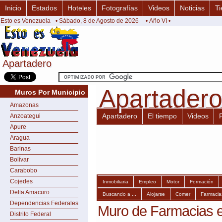
Inicio
Estados
Hoteles
Fotografías
Videos
Noticias
Ti
Esto es Venezuela
• Sábado, 8 de Agosto de 2026
• Año VI •
Apartadero
Apartadero
Apartader
Apartader
Muros Por Municipio
Amazonas
Apartadero
El tiempo
Videos
Anzoategui
Apure
Aragua
Barinas
Bolívar
Carabobo
Cojedes
Inmobiliaria
Empleo
Motor
Formación
Delta Amacuro
Buscando a ...
Alojarse
Comer
Farmacia
Dependencias Federales
Muro de Farmacias e
Distrito Federal