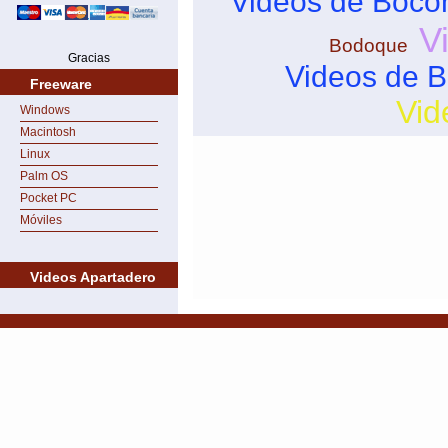
Videos de Boco
V
Bodoque
Gracias
Videos de B
Freeware
Vid
Windows
Macintosh
Linux
Palm OS
Pocket PC
Móviles
Videos Apartadero