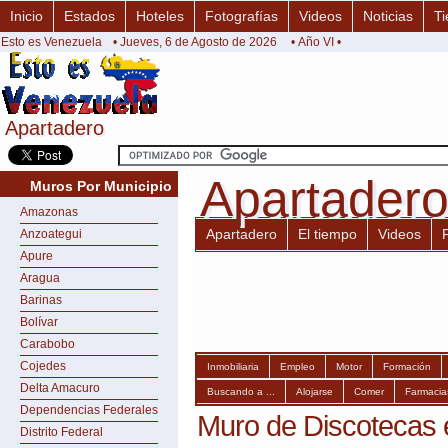
Inicio
Estados
Hoteles
Fotografías
Videos
Noticias
Ti
Esto es Venezuela
• Jueves, 6 de Agosto de 2026
• Año VI •
Apartadero
Apartadero
Apartader
Apartader
Muros Por Municipio
Amazonas
Apartadero
El tiempo
Videos
Anzoategui
Apure
Aragua
Barinas
Bolívar
Carabobo
Cojedes
Inmobiliaria
Empleo
Motor
Formación
Delta Amacuro
Buscando a ...
Alojarse
Comer
Farmacia
Dependencias Federales
Muro de Discotecas 
Distrito Federal