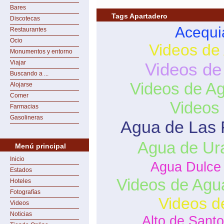
Bares
Tags Apartadero
Discotecas
Acequi
Restaurantes
Ocio
Videos de
Monumentos y entorno
Viajar
Videos de
Buscando a ...
Videos de A
Alojarse
Comer
Videos
Farmacias
Gasolineras
Agua de Las 
Agua de Ur
Menú principal
Inicio
Agua Dulce
Estados
Videos de Agu
Hoteles
Fotografías
Videos d
Videos
Noticias
Alto de Sant