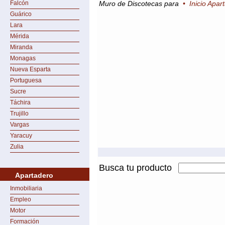
Falcón
Muro de Discotecas para
•
Inicio Apar
Guárico
Lara
Mérida
Miranda
Monagas
Nueva Esparta
Portuguesa
Sucre
Táchira
Trujillo
Vargas
Yaracuy
Zulia
Busca tu producto
Apartadero
Inmobiliaria
Empleo
Motor
Formación