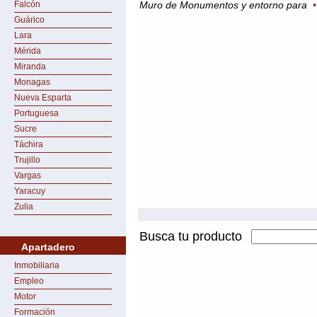
Falcón
Muro de Monumentos y entorno para
Guárico
Lara
Mérida
Miranda
Monagas
Nueva Esparta
Portuguesa
Sucre
Táchira
Trujillo
Vargas
Yaracuy
Zulia
Busca tu producto
Apartadero
Inmobiliaria
Empleo
Motor
Formación