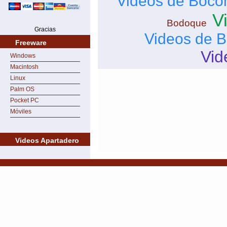
Videos de Boco
V
Bodoque
Gracias
Videos de B
Freeware
Vid
Windows
Macintosh
Linux
Palm OS
Pocket PC
Móviles
Videos Apartadero