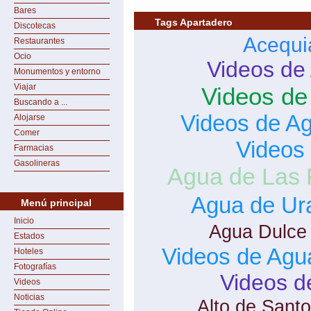
Bares
Tags Apartadero
Discotecas
Acequi
Restaurantes
Ocio
Videos de
Monumentos y entorno
Viajar
Videos de
Buscando a ...
Videos de A
Alojarse
Comer
Videos
Farmacias
Gasolineras
Agua de Las 
Agua de Ur
Menú principal
Inicio
Agua Dulce
Estados
Videos de Agu
Hoteles
Fotografías
Videos d
Videos
Noticias
Alto de Sant