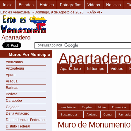
Inicio
Estados
Hoteles
Fotografías
Videos
Noticias
Ti
Esto es Venezuela
• Domingo, 9 de Agosto de 2026
• Año VI •
Apartadero
Apartadero
Apartader
Apartader
Muros Por Municipio
Amazonas
Apartadero
El tiempo
Videos
Anzoategui
Apure
Aragua
Barinas
Bolívar
Carabobo
Cojedes
Inmobiliaria
Empleo
Motor
Formación
Delta Amacuro
Buscando a ...
Alojarse
Comer
Farmacia
Dependencias Federales
Muro de Monumentos
Distrito Federal