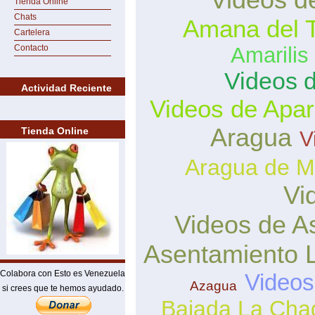
Tienda Online
Chats
Amana del 
Cartelera
Contacto
Amarilis
Videos d
Actividad Reciente
Videos de Apar
Aragua
Tienda Online
V
Aragua de M
Vi
Videos de A
Asentamiento 
Colabora con Esto es Venezuela
Videos
Azagua
si crees que te hemos ayudado.
Bajada La Ch