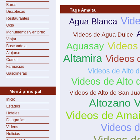
Bares
Tags Amaita
Discotecas
Vide
Restaurantes
Agua Blanca
Ocio
Monumentos y entorno
Videos de Agua Dulce
Viajar
Videos
Aguasay
Buscando a ...
Alojarse
Altamira
Videos 
Comer
Farmacias
Videos de Alto 
Gasolineras
Videos de Alto
Menú principal
Videos de Alto de San Ju
Altozano
V
Inicio
Estados
Videos de Amai
Hoteles
Fotografías
Videos 
Videos
Noticias
Videos d