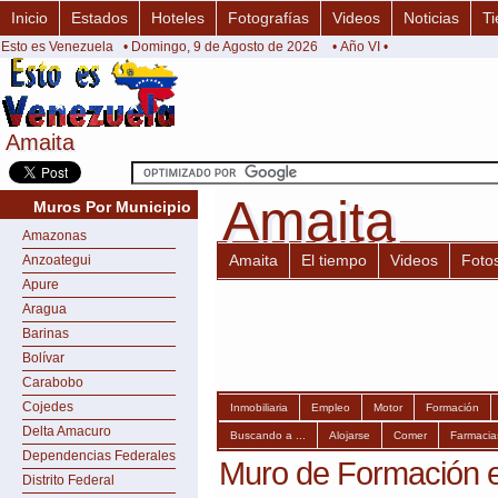
Inicio
Estados
Hoteles
Fotografías
Videos
Noticias
Ti
Esto es Venezuela
• Domingo, 9 de Agosto de 2026
• Año VI •
Amaita
Amaita
Amaita
Amaita
Muros Por Municipio
Amazonas
Amaita
El tiempo
Videos
Foto
Anzoategui
Apure
Aragua
Barinas
Bolívar
Carabobo
Cojedes
Inmobiliaria
Empleo
Motor
Formación
Delta Amacuro
Buscando a ...
Alojarse
Comer
Farmacia
Dependencias Federales
Muro de Formación 
Distrito Federal