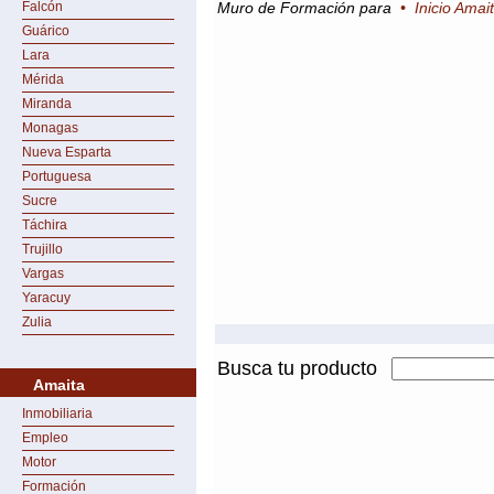
Falcón
Muro de Formación para
•
Inicio Amai
Guárico
Lara
Mérida
Miranda
Monagas
Nueva Esparta
Portuguesa
Sucre
Táchira
Trujillo
Vargas
Yaracuy
Zulia
Busca tu producto
Amaita
Inmobiliaria
Empleo
Motor
Formación