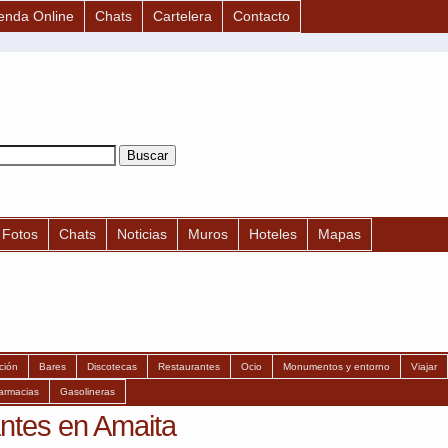
enda Online
Chats
Cartelera
Contacto
Fotos
Chats
Noticias
Muros
Hoteles
Mapas
ción
Bares
Discotecas
Restaurantes
Ocio
Monumentos y entorno
Viajar
armacias
Gasolineras
ntes en Amaita