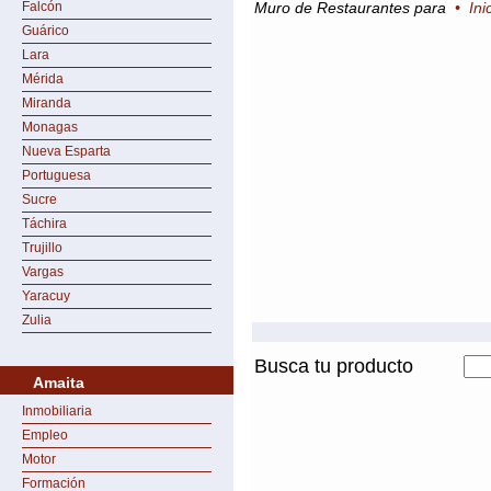
Falcón
Muro de Restaurantes para
•
Ini
Guárico
Lara
Mérida
Miranda
Monagas
Nueva Esparta
Portuguesa
Sucre
Táchira
Trujillo
Vargas
Yaracuy
Zulia
Busca tu producto
Amaita
Inmobiliaria
Empleo
Motor
Formación