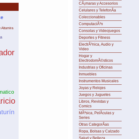
CÃ¡maras y Accesorios
Celulares y TelefonÃ­a
ce
Coleccionables
ComputaciÃ³n
 Altamira
Consolas y Videojuegos
na
Deportes y Fitness
ElectrÃ³nica, Audio y
Video
ador
Hogar y
ElectrodomÃ©sticos
Industrias y Oficinas
Inmuebles
Instrumentos Musicales
Joyas y Relojes
matico
Juegos y Juguetes
ricio
Libros, Revistas y
Comics
turín
MÃºsica, PelÃ­culas y
Series
Otras CategorÃ­as
Ropa, Bolsas y Calzado
Salud y Belleza