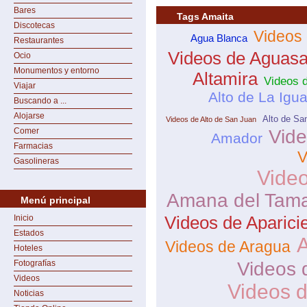
Bares
Tags Amaita
Discotecas
Videos 
Agua Blanca
Restaurantes
Videos de Aguas
Ocio
Monumentos y entorno
Altamira
Videos 
Viajar
Alto de La Igu
Buscando a ...
Alojarse
Alto de Sa
Videos de Alto de San Juan
Comer
Vide
Amador
Farmacias
V
Gasolineras
Vide
Amana del Tama
Menú principal
Inicio
Videos de Aparici
Estados
Videos de Aragua
Hoteles
Fotografías
Videos 
Videos
Videos 
Noticias