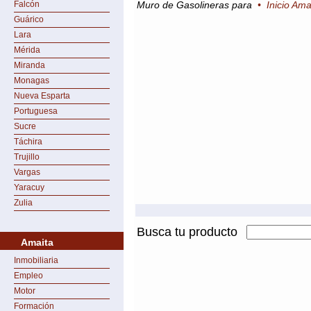
Falcón
Muro de Gasolineras para
•
Inicio Ama
Guárico
Lara
Mérida
Miranda
Monagas
Nueva Esparta
Portuguesa
Sucre
Táchira
Trujillo
Vargas
Yaracuy
Zulia
Busca tu producto
Amaita
Inmobiliaria
Empleo
Motor
Formación