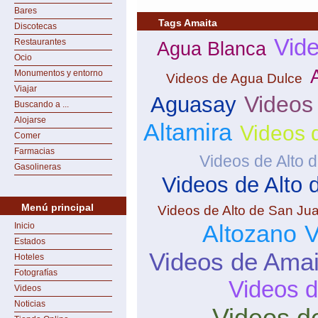
Bares
Tags Amaita
Discotecas
Vide
Restaurantes
Agua Blanca
Ocio
Monumentos y entorno
Videos de Agua Dulce
Viajar
Videos
Aguasay
Buscando a ...
Alojarse
Altamira
Videos 
Comer
Farmacias
Videos de Alto 
Gasolineras
Videos de Alto
Menú principal
Videos de Alto de San Ju
Altozano
V
Inicio
Estados
Videos de Amai
Hoteles
Fotografías
Videos 
Videos
Noticias
Videos d