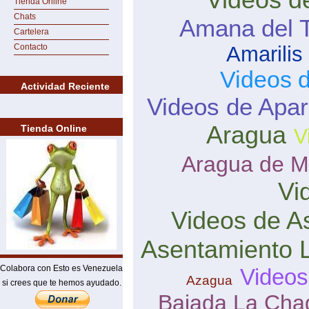
Tienda Online
Chats
Amana del 
Cartelera
Contacto
Amarilis
Videos d
Actividad Reciente
Videos de Apar
Aragua
Tienda Online
V
Aragua de M
Vi
Videos de A
Asentamiento 
Colabora con Esto es Venezuela
Videos
Azagua
si crees que te hemos ayudado.
Bajada La Ch