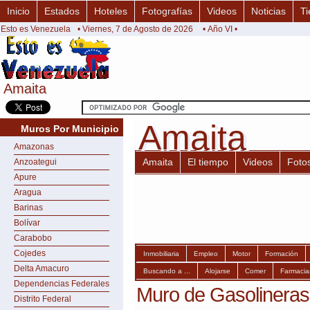
Inicio
Estados
Hoteles
Fotografías
Videos
Noticias
Ti
Esto es Venezuela
• Viernes, 7 de Agosto de 2026
• Año VI •
Amaita
Amaita
Amaita
Amaita
Muros Por Municipio
Amazonas
Amaita
El tiempo
Videos
Foto
Anzoategui
Apure
Aragua
Barinas
Bolívar
Carabobo
Cojedes
Inmobiliaria
Empleo
Motor
Formación
Delta Amacuro
Buscando a ...
Alojarse
Comer
Farmacia
Dependencias Federales
Muro de Gasolineras
Distrito Federal