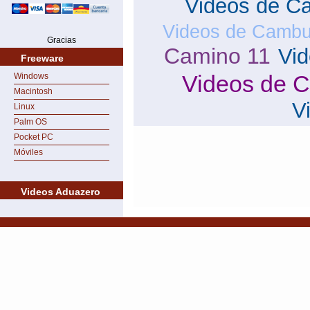
Videos de Ca
Videos de Cambu
Gracias
Camino 11
Vi
Freeware
Videos de 
Windows
Macintosh
V
Linux
Palm OS
Pocket PC
Móviles
Videos Aduazero