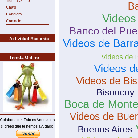
Tienda Online
B
Chats
Cartelera
Videos
Contacto
Banco del Pue
Actividad Reciente
Videos de Barra
Videos de 
Tienda Online
Videos d
Videos de Bi
Bisoucuy
Boca de Mont
Videos de Buen
Colabora con Esto es Venezuela
si crees que te hemos ayudado.
Buenos Aires