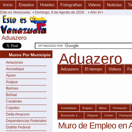
Inicio
Estados
Hoteles
Fotografías
Videos
Noticias
Ti
Esto es Venezuela
• Domingo, 9 de Agosto de 2026
• Año VI •
Aduazero
Aduazero
Aduazero
Aduazero
Muros Por Municipio
Amazonas
Aduazero
El tiempo
Videos
Fo
Anzoategui
Apure
Aragua
Barinas
Bolívar
Carabobo
Cojedes
Inmobiliaria
Empleo
Motor
Formación
Delta Amacuro
Buscando a ...
Alojarse
Comer
Farmacia
Dependencias Federales
Muro de Empleo en 
Distrito Federal