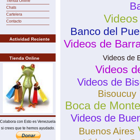
Tienda Online
B
Chats
Cartelera
Videos
Contacto
Banco del Pue
Actividad Reciente
Videos de Barra
Videos de 
Tienda Online
Videos d
Videos de Bi
Bisoucuy
Boca de Mont
Videos de Buen
Colabora con Esto es Venezuela
si crees que te hemos ayudado.
Buenos Aires