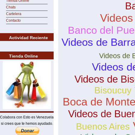
Tienda Online
B
Chats
Cartelera
Videos
Contacto
Banco del Pue
Actividad Reciente
Videos de Barra
Videos de 
Tienda Online
Videos d
Videos de Bi
Bisoucuy
Boca de Mont
Videos de Buen
Colabora con Esto es Venezuela
si crees que te hemos ayudado.
Buenos Aires