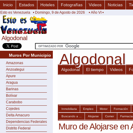
Inicio
Estados
Hoteles
Fotografías
Videos
Noticias
Ti
Esto es Venezuela
• Domingo, 9 de Agosto de 2026
• Año VI •
Algodonal
Algodonal
Algodonal
Algodonal
Muros Por Municipio
Amazonas
Algodonal
El tiempo
Videos
F
Anzoategui
Apure
Aragua
Barinas
Bolívar
Carabobo
Cojedes
Inmobiliaria
Empleo
Motor
Formación
Delta Amacuro
Buscando a ...
Alojarse
Comer
Farmacia
Dependencias Federales
Muro de Alojarse en 
Distrito Federal