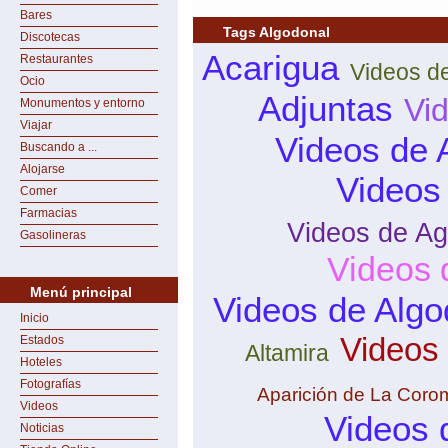
Bares
Tags Algodonal
Discotecas
Acarigua
Restaurantes
Videos d
Ocio
Adjuntas
Vi
Monumentos y entorno
Viajar
Videos de 
Buscando a ...
Alojarse
Videos
Comer
Farmacias
Videos de Ag
Gasolineras
Videos 
Menú principal
Videos de Algo
Inicio
Videos
Estados
Altamira
Hoteles
Fotografías
Aparición de La Coro
Videos
Videos 
Noticias