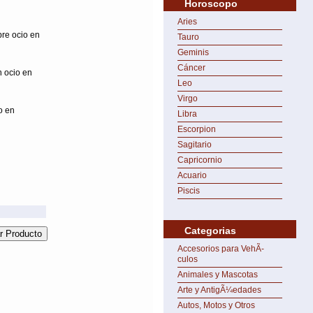
Horoscopo
Aries
bre ocio en
Tauro
Geminis
Cáncer
 ocio en
Leo
Virgo
o en
Libra
Escorpion
Sagitario
Capricornio
Acuario
Piscis
Categorias
Accesorios para VehÃ­
culos
Animales y Mascotas
Arte y AntigÃ¼edades
Autos, Motos y Otros