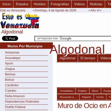
Inicio
Estados
Hoteles
Fotografías
Videos
Noticias
Ti
Esto es Venezuela
• Domingo, 9 de Agosto de 2026
• Año VI •
Algodonal
Algodonal
Algodonal
Algodonal
Muros Por Municipio
Amazonas
Algodonal
El tiempo
Videos
Anzoategui
Apure
Aragua
Barinas
Bolívar
Carabobo
Cojedes
Inmobiliaria
Empleo
Motor
Forma
Delta Amacuro
Buscando a ...
Alojarse
Comer
F
Dependencias Federales
Muro de Ocio en 
Distrito Federal