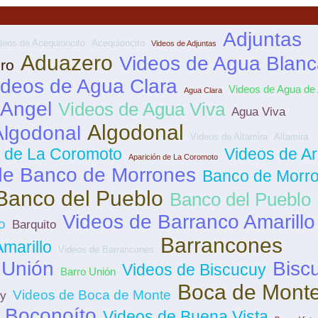
Adjuntas
deos de Acequioncito
Acequioncito
Videos de Adjuntas
Aduazero
Videos de Agua Blanc
ro
ideos de Agua Clara
Videos de Agua de
Agua Clara
 Angel
Videos de Agua Viva
Agua Viva
Algodonal
Algodonal
Videos de Altamira
Altamira
n de La Coromoto
Videos de A
Aparición de La Coromoto
de Banco de Morrones
Banco de Morr
Banco del Pueblo
Banco del Pueblo
Videos de Barranco Amarillo
o
Barquito
Barrancones
marillo
Videos de Barrancones
 Unión
Bisc
Videos de Biscucuy
Barro Unión
Boca de Mont
Videos de Boca de Monte
uy
Boconoíto
Videos de Buena Vista