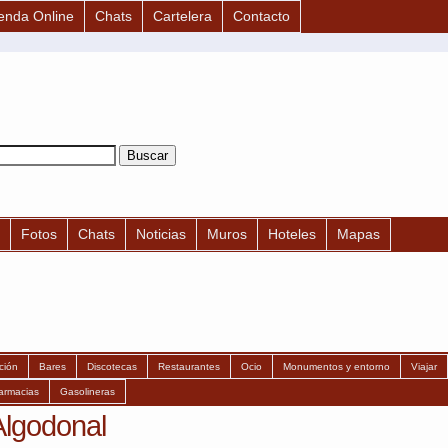
enda Online
Chats
Cartelera
Contacto
Fotos
Chats
Noticias
Muros
Hoteles
Mapas
ción
Bares
Discotecas
Restaurantes
Ocio
Monumentos y entorno
Viajar
armacias
Gasolineras
Algodonal