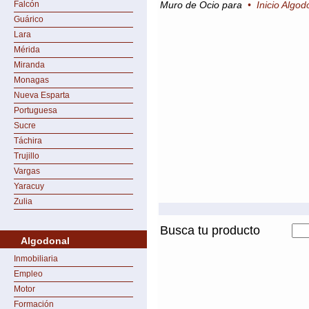
Falcón
Muro de Ocio para
•
Inicio Algod
Guárico
Lara
Mérida
Miranda
Monagas
Nueva Esparta
Portuguesa
Sucre
Táchira
Trujillo
Vargas
Yaracuy
Zulia
Busca tu producto
Algodonal
Inmobiliaria
Empleo
Motor
Formación