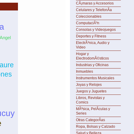
CÃ¡maras y Accesorios
Celulares y TelefonÃ­a
Coleccionables
ComputaciÃ³n
a
Consolas y Videojuegos
Deportes y Fitness
 Angel
ElectrÃ³nica, Audio y
Video
Hogar y
ElectrodomÃ©sticos
raure
Industrias y Oficinas
Inmuebles
ones
Instrumentos Musicales
Joyas y Relojes
Juegos y Juguetes
Libros, Revistas y
Comics
MÃºsica, PelÃ­culas y
ucuy
Series
Otras CategorÃ­as
e
Ropa, Bolsas y Calzado
Salud y Belleza