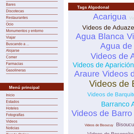
Bares
Tags Algodonal
Discotecas
Acarigua
Restaurantes
Vi
Ocio
Videos de Aduaze
Monumentos y entorno
Agua Blanca
V
Viajar
Agua de
Buscando a ...
Alojarse
Videos de 
Comer
Videos de Aparició
Farmacias
Gasolineras
Araure
Videos 
Videos de 
Menú principal
Videos de Barquit
Inicio
Estados
Barranco A
Hoteles
Videos de Barro
Fotografías
Videos
Bisouc
Videos de Bisoucuy
Noticias