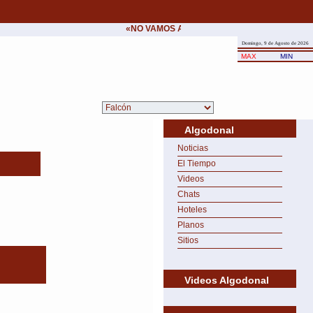
«NO VAMOS A CEDER NUNCA AL CHANTAJE 
Domingo, 9 de Agosto de 2026
MAX
MIN
Algodonal
Noticias
El Tiempo
Videos
Chats
Hoteles
Planos
Sitios
Videos Algodonal