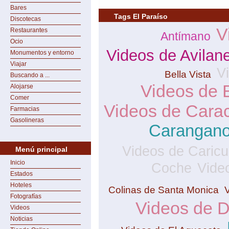
Bares
Tags El Paraíso
Discotecas
V
Restaurantes
Antímano
Ocio
Videos de Avilan
Monumentos y entorno
Viajar
V
Bella Vista
Buscando a ...
Videos de 
Alojarse
Comer
Videos de Cara
Farmacias
Gasolineras
Carangan
Videos de Caric
Menú principal
Inicio
Coche
Vide
Estados
Hoteles
Colinas de Santa Monica
Fotografías
Videos de 
Videos
Noticias