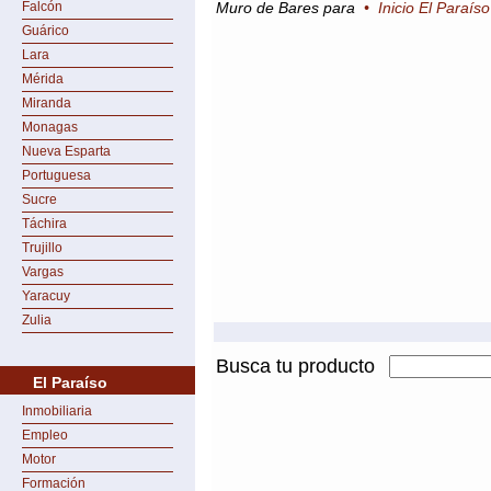
Falcón
Muro de Bares para
•
Inicio El Paraíso
Guárico
Lara
Mérida
Miranda
Monagas
Nueva Esparta
Portuguesa
Sucre
Táchira
Trujillo
Vargas
Yaracuy
Zulia
Busca tu producto
El Paraíso
Inmobiliaria
Empleo
Motor
Formación