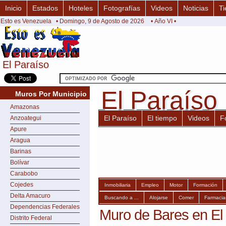
Inicio
Estados
Hoteles
Fotografías
Videos
Noticias
Ti
Esto es Venezuela
• Domingo, 9 de Agosto de 2026
• Año VI •
El Paraíso
El Paraíso
El Paraíso
El Paraíso
Muros Por Municipio
Amazonas
El Paraíso
El tiempo
Videos
F
Anzoategui
Apure
Aragua
Barinas
Bolívar
Carabobo
Cojedes
Inmobiliaria
Empleo
Motor
Formación
Delta Amacuro
Buscando a ...
Alojarse
Comer
Farmacia
Dependencias Federales
Muro de Bares en El
Distrito Federal