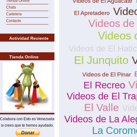
Videos de El Aguacate
Tienda Online
Chats
Vide
El Apretadero
Cartelera
Videos de
Contacto
Videos 
Actividad Reciente
Videos de El Hati
El Junquito
V
Tienda Online
Videos de El Pinar
V
El Recreo
Videos de El Tra
El Valle
Vid
Videos de La Ale
Colabora con Esto es Venezuela
si crees que te hemos ayudado.
La Corom