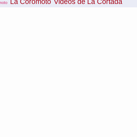
La Coromoto
Videos de La Cortada
moto