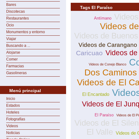
Bares
Tags El Paraíso
Discotecas
Videos
Antímano
Restaurantes
Videos de
Ocio
Monumentos y entorno
Videos de Buenos 
Viajar
Videos de Carangano
Buscando a ...
Videos de
Caricuao
Alojarse
Comer
Co
Videos de Conejo Blanco
Farmacias
Dos Caminos
Gasolineras
Videos de El C
Video
Menú principal
El Encantado
Inicio
Videos de El Junq
Estados
Hoteles
El Paraíso
Videos de El P
Fotografías
Videos de El Silen
Videos
El Valle
Videos de
Noticias