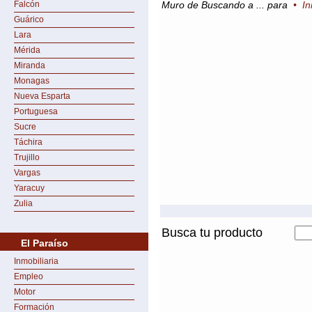
Falcón
Muro de Buscando a ... para
•
In
Guárico
Lara
Mérida
Miranda
Monagas
Nueva Esparta
Portuguesa
Sucre
Táchira
Trujillo
Vargas
Yaracuy
Zulia
Busca tu producto
El Paraíso
Inmobiliaria
Empleo
Motor
Formación