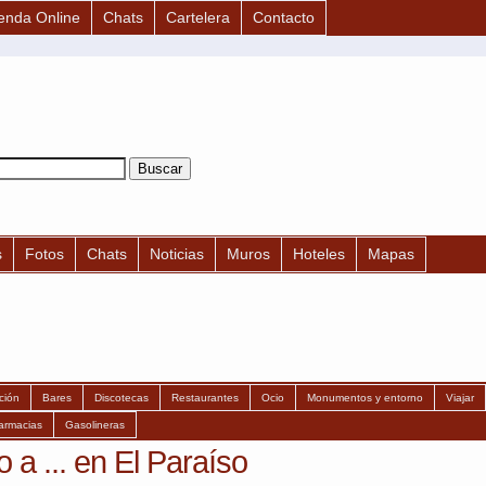
enda Online
Chats
Cartelera
Contacto
s
Fotos
Chats
Noticias
Muros
Hoteles
Mapas
ción
Bares
Discotecas
Restaurantes
Ocio
Monumentos y entorno
Viajar
armacias
Gasolineras
a ... en El Paraíso