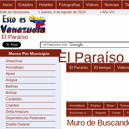
Inicio
Estados
Hoteles
Fotografías
Videos
Noticias
Ti
Esto es Venezuela
• Jueves, 6 de Agosto de 2026
• Año VI •
El Paraíso
El Paraíso
El Paraíso
El Paraíso
Muros Por Municipio
Amazonas
El Paraíso
El tiempo
Video
Anzoategui
Apure
Aragua
Barinas
Bolívar
Carabobo
Cojedes
Inmobiliaria
Empleo
Motor
Forma
Delta Amacuro
Buscando a ...
Alojarse
Comer
F
Dependencias Federales
Muro de Buscando 
Distrito Federal