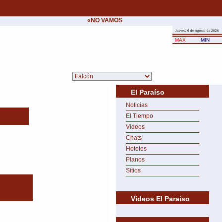
«NO VAMOS A CEDER NUNCA AL CHANTAJE D
Jueves, 6 de Agosto de 2026
MAX
MIN
El Paraíso
Noticias
El Tiempo
Videos
Chats
Hoteles
Planos
Sitios
Videos El Paraíso