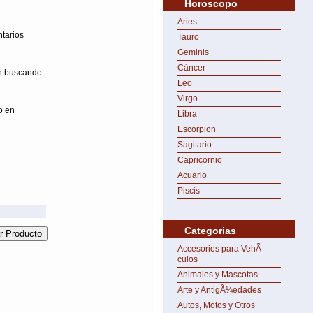
Horoscopo
Aries
ntarios
Tauro
Geminis
Cáncer
on buscando
Leo
Virgo
o en
Libra
Escorpion
Sagitario
Capricornio
Acuario
Piscis
Categorias
Accesorios para VehÃ­
culos
Animales y Mascotas
Arte y AntigÃ¼edades
Autos, Motos y Otros