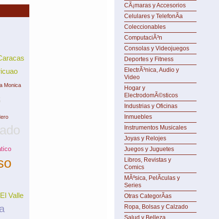
CÃ¡maras y Accesorios
Celulares y TelefonÃ­a
Coleccionables
ComputaciÃ³n
Consolas y Videojuegos
Caracas
Deportes y Fitness
ElectrÃ³nica, Audio y
icuao
Video
ta Monica
Hogar y
s
ElectrodomÃ©sticos
Industrias y Oficinas
Inmuebles
dero
tado
Instrumentos Musicales
Joyas y Relojes
tico
Juegos y Juguetes
so
Libros, Revistas y
Comics
MÃºsica, PelÃ­culas y
Series
El Valle
Otras CategorÃ­as
a
Ropa, Bolsas y Calzado
Salud y Belleza