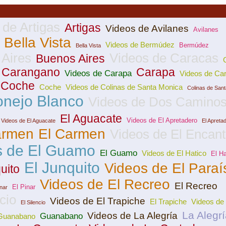
 de Artigas
Artigas
Videos de Avilanes
Avilanes
 Bella Vista
Videos de Bermúdez
Bermúdez
Bella Vista
Aires
Videos de Caracas
Buenos Aires
Carangano
Carapa
Videos de Carapa
Videos de Car
 Coche
Coche
Videos de Colinas de Santa Monica
Colinas de San
nejo Blanco
Videos de Dos Camino
El Aguacate
Videos de El Apretadero
Videos de El Aguacate
El Apreta
armen
El Carmen
Videos de El Encan
s de El Guamo
El Guamo
Videos de El Hatico
El Ha
El Junquito
Videos de El Paraí
uito
Videos de El Recreo
El Recreo
El Pinar
inar
cio
Videos de El Trapiche
El Trapiche
Videos de 
El Silencio
La Alegrí
Videos de La Alegría
Guanabano
 Guanabano