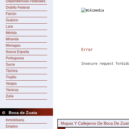
Dependencias Federales
Distrito Federal
Falcón
Guárico
Lara
Mérida
Miranda
Monagas
Error
Nueva Esparta
Portuguesa
Insecure request forbid
Sucre
Táchira
Trujillo
Vargas
Yaracuy
Zulia
Boca de Zuata
Inmobiliaria
Mapas Y Callejeros De Boca De Zua
Empleo