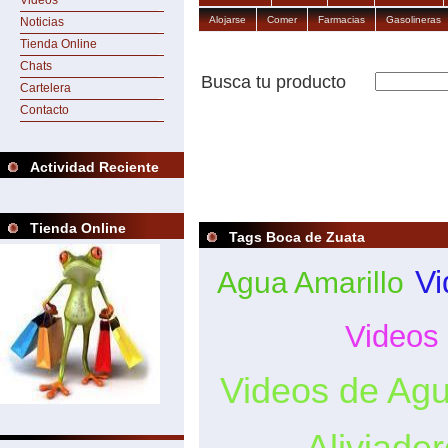
Videos
Alojarse
Comer
Farmacias
Gasolineras
Noticias
Tienda Online
Chats
Busca tu producto
Cartelera
Contacto
Actividad Reciente
Tienda Online
Tags Boca de Zuata
Vi
Agua Amarillo
Videos 
Videos de Ag
Aliviader