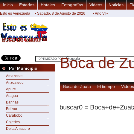
Inicio
Estados
Hoteles
Fotografías
Videos
Noticias
Ti
Esto es Venezuela
• Sábado, 8 de Agosto de 2026
• Año VI •
Boca de Zuata
Boca de Zuata
Boca de Z
Boca de Z
Por Municipio
Amazonas
Anzoategui
Boca de Zuata
El tiempo
Videos
Apure
Aragua
Barinas
buscar0 = Boca+de+Zuat
Bolívar
Carabobo
Cojedes
Delta Amacuro